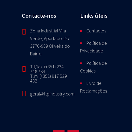
Contacte-nos
Links úteis
Zona Industrial Vila
Contactos
Verde, Apartado 127
Política de
3770-909 Oliveira do
Privacidade
Bairro
Política de
Tlf/fax: (+351) 234
Cookies
748 784
Tlm: (+351) 917 529
432
Livro de
Reclamações
geral@ltpindustry.com