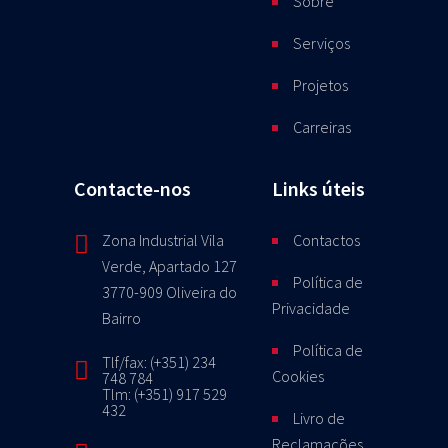
Sobre
Serviços
Projetos
Carreiras
Contacte-nos
Links úteis
Zona Industrial Vila
Contactos
Verde, Apartado 127
Política de
3770-909 Oliveira do
Privacidade
Bairro
Política de
Tlf/fax: (+351) 234
Cookies
748 784
Tlm: (+351) 917 529
432
Livro de
Reclamações