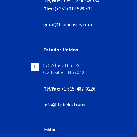
Tlf/fax:
(+351) 234 748 784
Tlm:
(+351) 917 529 432
geral@ltpindustry.com
Estados Unidos
575 Alfred Thun Rd
Clarksville, TN 37040
Tlf/fax:
+1 615-487-0226
info@ltpindustry.us
Itália